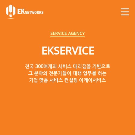
VIRAL / SNS MARKETING
SERVICE AGENCY
EASY PAYMENT
WEB AGENCY
IT SHOP
MODOOMSTUDIO
MARKETING
EKSERVICE
IPAYAPP
EKMALL
온라인, 오프라인 어디서나 편리하게 사용 할 수 있는
성공적인 온라인 브랜드 런칭을 위해 전략 기획부터
웹이 펼쳐지는 모든 공간을 전략 마케팅 컨설팅부터
가격 경쟁력을 넘어 혁신적인 가격을 제공하고
전국 300여개의 서비스 대리점을 기반으로
서비스로 휴대폰 기종에 상관없이 탑재 가능한
런칭 홍보까지 각 분야 전문가들이 함께하는
그 분야의 전문가들이 대행 업무를 하는
온ᆞ오프라인 마케팅까지 고객 감동의
전문가들이 직접 발로 뛰어 공수해 온
최상의 제품을 공급하는 최적의 IT 쇼핑몰 이케이몰
기업 맞춤 서비스 컨설팅 이케이서비스
신개념 간편 모바일 결제 PayApp!
브랜딩 컨설턴트 모둠스튜디오
Insight를 선사합니다.